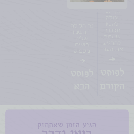
איך אני
יכולה
להכין
נר הלילה
תכשיר
– השמן
שיעזור
שלא
להרגיע
רואים
את העור
מספיק
→
→
לפוסט
לפוסט
הקודם
הבא
הגיע הזמן שאתחזק