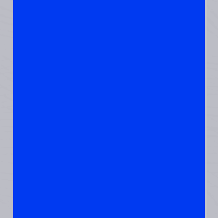
לצמחונים וטבעונים
כדאי לבדוק תוסף.
מה עוד יעזור בהקשר
הויטמינים ?
בננות
בבננות יש הרבה ויטמין
B ומגנזיום, שחשובים
לתפקוד תקין של
בלוטת התריס ובלוטת
יותרת הכליה. בלוטות
אלו עוזרות לווסת את
טמפרטורת הגוף. בננות
יכולות להעלות מצב רוח
ואומרים שטובות לזיכרון.
שיבולת שועל
להתחיל את היום עם
ארוחת בוקר חמה של
שיבולת שועל או סוגים
אחרים של דייסה, יהיה
מחמם נפלא!
שיבולת שועל ממש