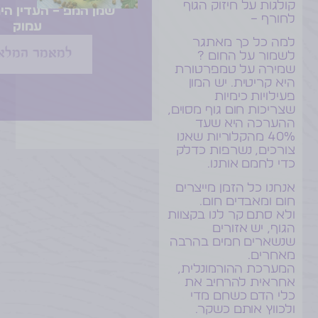
קולגות על חיזוק הגוף
שמן המפ – העדין הי
לחורף –
עמוק
למה כל כך מאתגר
למאמר המלא
לשמור על החום ?
שמירה על טמפרטורת
היא קריטית. יש המון
פעילויות כימיות
שצריכות חום גוף מסוים,
ההערכה היא שעד
40% מהקלוריות שאנו
צורכים, נשרפות כדלק
כדי לחמם אותנו.
אנחנו כל הזמן מייצרים
חום ומאבדים חום.
ולא סתם קר לנו בקצוות
הגוף, יש אזורים
שנשארים חמים בהרבה
מאחרים.
המערכת ההורמונלית,
אחראית להרחיב את
כלי הדם כשחם מדי
ולכווץ אותם כשקר.