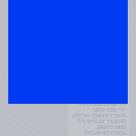
ביכולת הגוף לרעוד
בשביל לחמם את עצמו.
הדרים
כן כן ! ברפואה הסינית
זהו פרי עם איכות
מקררת. לרגישים (כמוני)
ממש לא טוב לאכול
הדרים.
ההדרים שבתמונה כדי
להזכיר לך, שריחות
הדרים נפלאים להעלות
מצב רוח ולהרבה טיפולי
עור, אבל רק לזה, אם
קר לך.
נענע
אני באמת לא מבינה
איך שמים נענע בתה !
הרי בקיץ נהננו
מהקרירות שלו, אז למה
להתקרר גם בחורף ?
ממש להימנע.
במזרח לא תצליחו