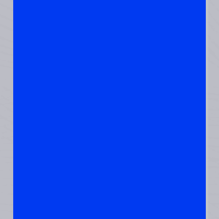
מחממים כמו
כורכום וכמובן
ג׳ינג׳ר.
4. תחליף
שקדי המרק
שלי הם
גרעיני חמניה
שאני קולה
במחבת על
חום נמוך
מאד
ובסבלנות..
את המרק
אוכלים, כמו
סלט בקיץ,
בתחילת
הארוחה –
למלא את
הקיבה במה
שקל לה
לעכל. אחריו
יתר המנות.
שילוב של