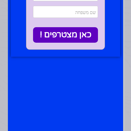
להישאר חמים
התאמת תוספים היא
עניין אישי.
ההתאמה מושפעת
ממצב בריאותי, גיל,
רגישויות, מחלות והרבה
כאן מצטרפים !
קריטיריונים.
בחרתי להאיר לך, אילה
כמה נושאים מרכזיים:
רמות
ברזל
נמוכות
ברזל קריטי בדם, כי
עוזר לתאי דם אדומים
לשאת חמצן לגוף
ולתאים בכלל לתפקד
כראוי.
מחסור בברזל יכול
להשפיע על כך, ולהוביל
לתחושת קור כל הזמן.
מחסור בברזל ישפיע גם
על בלוטת התריס.
נשים בגיל הפוריות