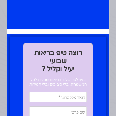
מארבעה
תה ירוק מעלים – לא
תיון עייף
דבש ולימון
שימו חבורה כזו בספל
גדול ורק מיזגו מים חמים
שוב ושוב לאורך היום.
רוצה טיפ בריאות
מה הקשר בין קור
למחסור
שבועי
במינרלים
וויטמינים :
יעיל וקליל ?
בניוזלטר שלנו: בריאות טבעית לכל
המשפחה, בלי סיבוכים ובלי חפירות
אוהו ! כאן אני נאנחת..יש
הרבה מאד קשר.
לרובנו אין מספיק
ויטמינים ומינרלים כדי