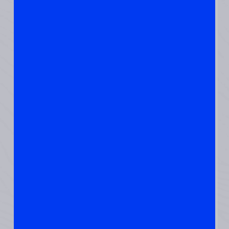
העמדת סיר,
מציעה שיהיו
בו המחממים
האיכותיים:
1. ירקות
״מיכליים״ כמו
קישוא,
בטטה,
דלעות
לסוגיהן,
2. קטניות –
אורגניות –
עדשים
כתומות,
שעועית –
עדיפות
גבוהה
לאדומה –
שדומה
לכליותואכן
מחזקת אותן.
3. תבלינים