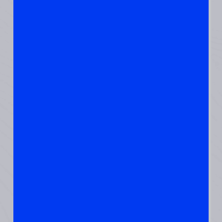
נחשבת סופר-פוד והיא
עתירת סיבים.
זה טוב לתחושת שובע
וכמובן לחום הפנימי.
הכוונה שלי, לשיבולת
שועל מלאה, לא
אינסטנט.
בטטות וירקות שורש
בטטה וירקות שורש גם
יעלו את טמפרורת הגוף
בעיכול, וגם, הבטטה-
עתירת ויטמין A, ויטמין C
ואשלגן, אפשר לאכול
אותה חמה עלהבוקר !
בהחלט התחלה מעולה
ליום.
מעודדת אותך, קצת
לשבור תבניות,
לאכול ירקות חמים
בבוקר אם הקור גדול,
למרות ההרגל לחביתה