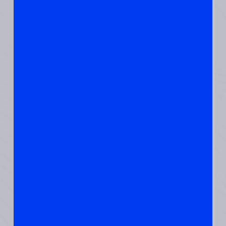
מרכיבים
עונתיים וגם
בצבעיהם,
איכותם
האנרגטית,
טמפרטורה
הולמת.
מושלם!
מה שותים :
יש רשימה ארוכה של
מחממים טבעיים.את
חלקם אפשר גם ללעוס.
למשל הג׳ינג׳ר, אם אין
קומקום קרוב…
ומה להוסיף לספל ?
קינמון
ג׳ינג׳ר טרי
כורכום טרי
תרמיל הל לרציניים
גוג׳י הרי – לא יותר