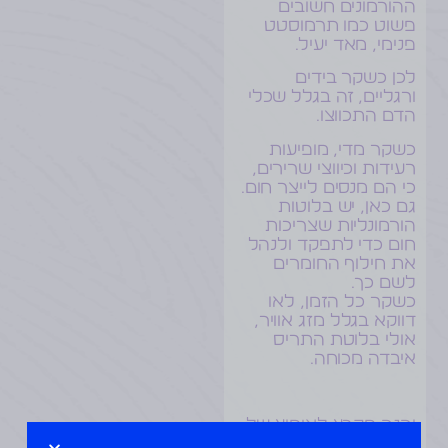
ההורמונים חשובים
פשוט כמו תרמוסטט
פנימי, מאד יעיל.
לכן כשקר בידים
ורגליים, זה בגלל שכלי
הדם התכווצו.
כשקר מדי, מופיעות
רעידות וכיווצי שרירים,
כי הם מנסים לייצר חום.
גם כאן, יש בלוטות
הורמונליות שצריכות
חום כדי לתפקד ולנהל
את חילוף החומרים
לשם כך.
כשקר כל הזמן, לאו
דווקא בגלל מזג אוויר,
אולי בלוטת התריס
איבדה מכוחה.
והנה מקבץ לאימוץ של
טיפשוט
…