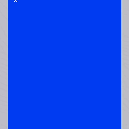
איך מונעים
מהקור
להיכנס :
בעורף יש
נקודות
שמזמינות
קור להיכנס.
מה שטוב
הוא, שעכשיו,
הן ייסגרו
אצלך.
קודם כל,
פשוט
להסתובב עם
צעיף או
צווארון גבוה,
וגם בבית אם
מרגיש לך!
חוצמזה,
עיסוי עם