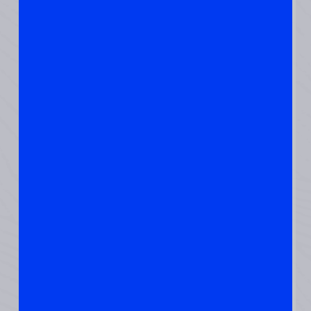
נוטות במיוחד למחסור
בברזל ועלולות להרגיש
תחושות הקור
שמתעצמות מדי חודש
עם איבוד הדם.
מלבד לבדוק ברזל,
אפשר גם להגדיל
צריכת הברזל דרך
מזונות עשירים בברזל :
בשר, ביצים ועלים
ירוקים.
מחסור בוויטמין B12
יחד עם ברזל, ויטמין
B12 חשוב בייצור תאי
דם אדומים. גם מחסור
זה עלול להוביל
לתחושות מתמשכות של
קור.
ויטמין B12 נמצא בעיקר
במזונות מהחי, כמו
בשר, דגים ומוצרי חלב.
לרוב האנשים זה יספיק.