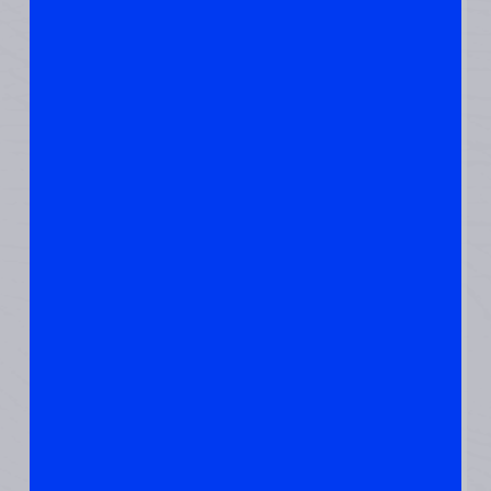
קצות
האצבעות על
האזור הזה –
חיבור העורף
עם עמוד
השדרה וגם
השכמות,
יזרים אנרגיה
מחממת לגוף
ובעיקר
לכליות.הכי
טוב עיסוי כזה
עם שמן
שומשום
שמחמם דרך
העור.
2. מה אוכלים
:
אם כבר