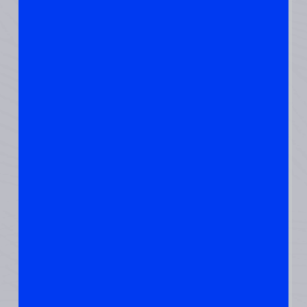
וקוטג׳.
וכמו תמיד, להרבות
בשתיית
מים
זו דרך פשוטה לשמור
על חום הגוף. כי אם
מתייבשים, טמפרטורת
הליבה יורדת.
לשתות כמו הסינים, מים
שרתחו והם חמימים. כל
היום.
[11:12 לפ׳, 15.1.2024]
מרב שטרן•ריפוי דרך
טבע: ממה להימנע כדי
לא לקרר את עצמך ?
אלכוהול
למרות הדימוי החמוד
של כלבי הצלה עם
וויסקי, אלכוהול למעשה
מוריד את טמפרטורת
הליבה של הגוף שלך.
לרוב מרגישים חום לזמן
קצר ואז קור גדול יותר.
האלכוהול פוגם גם